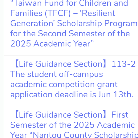
“Taiwan Fund for Children and
獨立學術單位
Families (TFCF) – ‘Resilient
Generation’ Scholarship Program
Version
1.1
for the Second Semester of the
2025 Academic Year”
【Life Guidance Section】113-2
The student off-campus
academic competition grant
application deadline is Jun 13th.
【Life Guidance Section】First
Semester of the 2025 Academic
Year “Nantou County Scholarshi