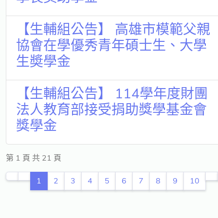
【生輔組公告】 高雄市模範父親
協會在學優秀青年碩士生、大學
生奬學金
【生輔組公告】 114學年度財團
法人教育部接受捐助獎學基金會
獎學金
第 1 頁 共 21 頁
1
2
3
4
5
6
7
8
9
10