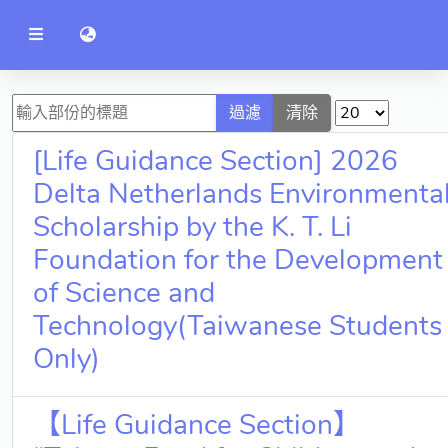
公
語言切換 language switch
告
系
統
行政單位
過濾
清除
工程學院
[Life Guidance Section] 2026
資訊學院
Delta Netherlands Environmenta
Scholarship by the K. T. Li
管理學院
Foundation for the Development
人文社社會學院
of Science and
電機通訊學院
Technology(Taiwanese Students
醫護學院
Only)
研究中心
【Life Guidance Section】
通識教學部