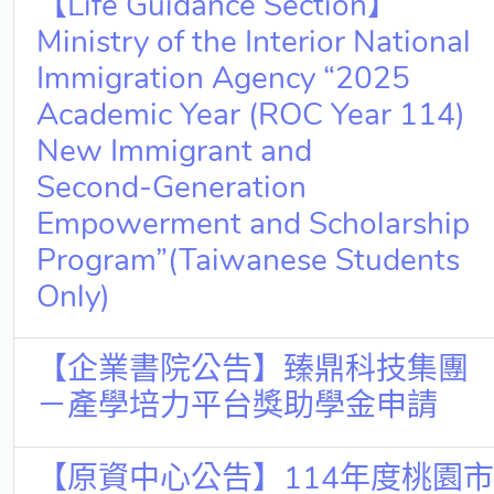
【Life Guidance Section】
Ministry of the Interior National
Immigration Agency “2025
Academic Year (ROC Year 114)
New Immigrant and
Second‑Generation
Empowerment and Scholarship
Program”(Taiwanese Students
Only)
【企業書院公告】臻鼎科技集團
－產學培力平台獎助學金申請
【原資中心公告】114年度桃園市