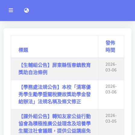
公
語言切換 language switch
告
系
統
行政單位
工程學院
發佈
標題
時間
資訊學院
2026-
【生輔組公告】屏東縣恆春鎮教育
管理學院
03-06
獎助自治條例
人文社社會學院
2026-
【學務處法規公告】本校「清寒優
電機通訊學院
03-06
秀學生勵學暨關稅變故獎助學金發
給辦法」法規名稱及條文修正
醫護學院
2026-
【課外組公告】轉知友家公益行動
研究中心
03-05
協會為積極推廣公益理念及培養學
通識教學部
生關注社會議題，提供公益講座免