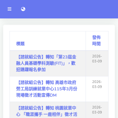
公
語言切換 language switch
告
系
統
行政單位
工程學院
發佈
標題
時間
資訊學院
2026-
【諮就組公告】轉知「第23屆金
管理學院
03-09
融人員基礎學科測驗(FIT)」，歡
人文社社會學院
迎踴躍報名參加
電機通訊學院
2026-
【諮就組公告】轉知 高雄市政府
03-09
勞工局訓練就業中心115年3月份
醫護學院
現場徵才活動宣傳DM
研究中心
2026-
【諮就組公告】轉知 桃園就業中
通識教學部
03-09
心 「職涯攜手 一鹿相伴」徵才活