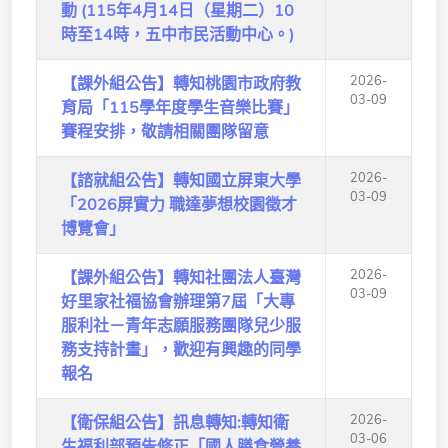
動 (115年4月14日（星期二）10
獨立學術單位
時至14時，五中市民活動中心。)
Version
2026-
【課外組公告】轉知桃園市政府教
1.1
03-09
育局「115學年度學生音樂比賽」
賽程安排，敬請相關團隊留意
2026-
【諮就組公告】轉知國立屏東大學
03-09
「2026屏實力 職達夢想校園徵才
博覽會」
2026-
【課外組公告】轉知社團法人臺灣
03-09
好里家社福協會辦理第7屆「大專
服利社－青年志願服務團隊兒少服
務支持計畫」，歡迎有興趣的同學
報名
2026-
【衛保組公告】訊息轉知:轉知衛
03-06
生福利部預告修正「國人膳食營養